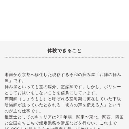
体験できること
湘南から京都へ移住した現存する令和の拝み屋「西陣の拝み
屋」です。
拝み屋といっても霊の媒介、霊媒師です。しかし、ポリシー
としてお祓いをしないことを信条にしています。
声聞師（しょうもじ）と呼ばれる室町期に実在していた下級
陰陽師が担っていたとされる「彼方の声を伝える人」という
のが主な仕事です。
鑑定士としてのキャリアは2２年弱、関東〜東北、関西、四国
と全国あちこちで鑑定業務や講座などを行ない、これまで
10,000人を超える方々の鑑定を行って参りました。