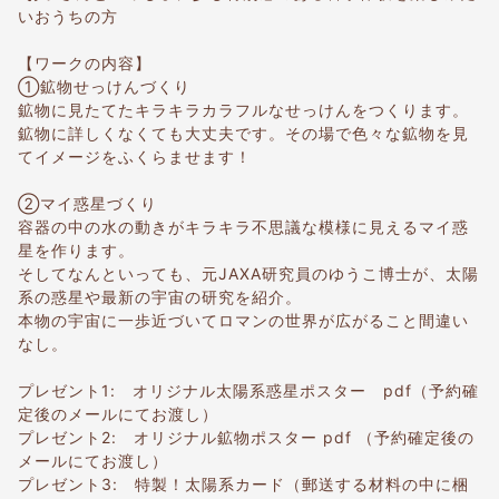
いおうちの方
【ワークの内容】
①鉱物せっけんづくり
鉱物に見たてたキラキラカラフルなせっけんをつくります。
鉱物に詳しくなくても大丈夫です。その場で色々な鉱物を見
てイメージをふくらませます！
②マイ惑星づくり
容器の中の水の動きがキラキラ不思議な模様に見えるマイ惑
星を作ります。
そしてなんといっても、元JAXA研究員のゆうこ博士が、太陽
系の惑星や最新の宇宙の研究を紹介。
本物の宇宙に一歩近づいてロマンの世界が広がること間違い
なし。
プレゼント1: オリジナル太陽系惑星ポスター pdf（予約確
定後のメールにてお渡し）
プレゼント2: オリジナル鉱物ポスター pdf （予約確定後の
メールにてお渡し）
プレゼント3: 特製！太陽系カード（郵送する材料の中に梱