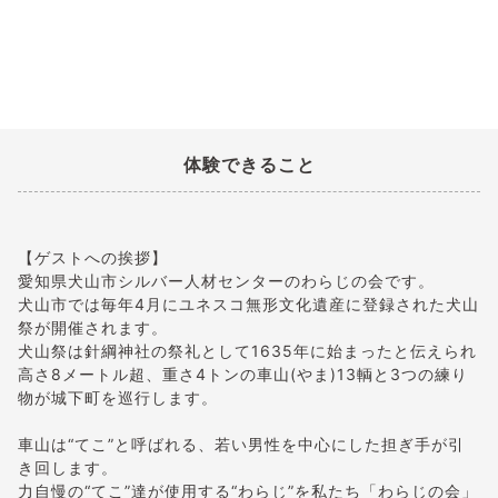
体験できること
【ゲストへの挨拶】
愛知県犬山市シルバー人材センターのわらじの会です。
犬山市では毎年4月にユネスコ無形文化遺産に登録された犬山
祭が開催されます。
犬山祭は針綱神社の祭礼として1635年に始まったと伝えられ
高さ8メートル超、重さ4トンの車山(やま)13輌と3つの練り
物が城下町を巡行します。
車山は“てこ”と呼ばれる、若い男性を中心にした担ぎ手が引
き回します。
力自慢の“てこ”達が使用する“わらじ”を私たち「わらじの会」