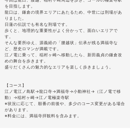
を目指します。
龍口は、鎌倉の境界エリアにあたるため、中世には刑場があ
りました。
日蓮の伝説でも有名な刑場です。
歩くと、地理的な重要性がよく分かって、面白いエリアで
す。
そんな要所ゆえ、源義経の「腰越状」伝承が残る満福寺な
ど、歴史ロマンが満載です。
江ノ電に乗って、稲村ヶ崎へ移動したら、新田義貞の鎌倉攻
めの舞台を歩きます。
盛りだくさんの魅力的なエリアを楽しく歩きましょう。
【コース】
江ノ電江ノ島駅→龍口寺→満福寺→小動神社→（江ノ電で移
動）→稲村ヶ崎→江ノ電極楽寺駅
※状況に応じて、順番の前後や、多少のコース変更がある場合
があります。
※料金には、満福寺拝観料を含みます。