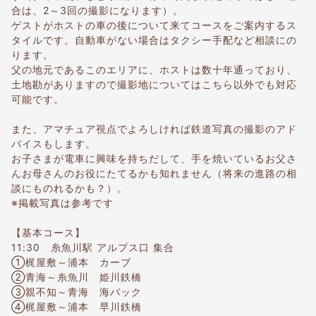
合は、2～3回の撮影になります）。
ゲストがホストの車の後について来てコースをご案内するス
タイルです。自動車がない場合はタクシー手配など相談にの
ります。
父の地元であるこのエリアに、ホストは数十年通っており、
土地勘がありますので撮影地についてはこちら以外でも対応
可能です。
また、アマチュア視点でよろしければ鉄道写真の撮影のアド
バイスもします。
お子さまが電車に興味を持ちだして、手を焼いているお父さ
んお母さんのお役にたてるかも知れません（将来の進路の相
談にものれるかも？）。
※掲載写真は参考です
【基本コース】
11:30 糸魚川駅 アルプス口 集合
①梶屋敷～浦本 カーブ
②青海～糸魚川 姫川鉄橋
③親不知～青海 海バック
④梶屋敷～浦本 早川鉄橋