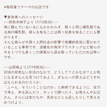
※毎回違うテーマのお話です。
▼参加者へのメッセージ
---田島木綿子より (7/12担当)---
海に棲んでいるいるにもかかわらず、我々と同じ哺乳類であ
る海の哺乳類。彼らを知ることは我々自身を知ることにも繋
がります。
そんな彼らが今我々人間社会の影響で危機的状況に置かれて
いることも事実です。温暖化や海洋プラスチックなど彼らの
今を１つでも多くこの講座から汲み取っていただければ幸い
です。
---山田格より(7/19担当)---
日頃の何気ない生活のなかで、どうして？とかなぜ？とか気
になるぎもんを見つけてみよう。ぎもんへの答えはどうすれ
ばえられるのだろうか。
「ふーん、そういうことなのか」と納得できるように、全力
で考え、本を読んだり、ネットで調べたり、お母さんやお父
さん、さらには友だちや、先生などとも話したりして答えを
みつけよう。