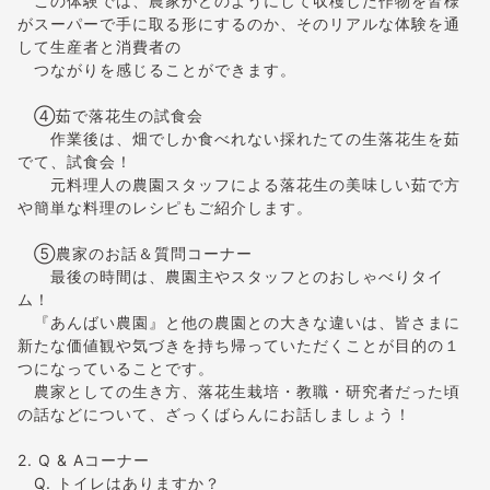
この体験では、農家がどのようにして収穫した作物を皆様
がスーパーで手に取る形にするのか、そのリアルな体験を通
して生産者と消費者の
つながりを感じることができます。
④茹で落花生の試食会
作業後は、畑でしか食べれない採れたての生落花生を茹
でて、試食会！
元料理人の農園スタッフによる落花生の美味しい茹で方
や簡単な料理のレシピもご紹介します。
⑤農家のお話＆質問コーナー
最後の時間は、農園主やスタッフとのおしゃべりタイ
ム！
『あんばい農園』と他の農園との大きな違いは、皆さまに
新たな価値観や気づきを持ち帰っていただくことが目的の１
つになっていることです。
農家としての生き方、落花生栽培・教職・研究者だった頃
の話などについて、ざっくばらんにお話しましょう！
2. Q & Aコーナー
Q. トイレはありますか？