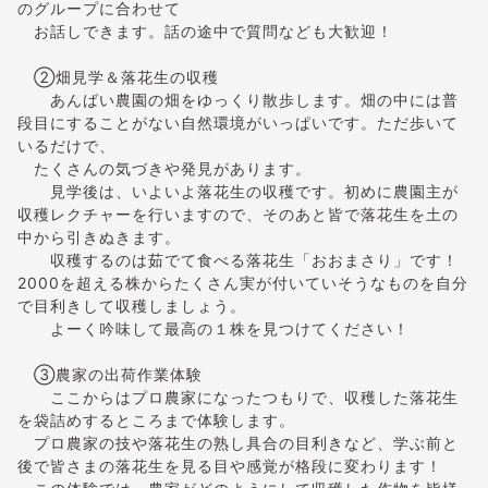
のグループに合わせて
お話しできます。話の途中で質問なども大歓迎！
②畑見学＆落花生の収穫
あんばい農園の畑をゆっくり散歩します。畑の中には普
段目にすることがない自然環境がいっぱいです。ただ歩いて
いるだけで、
たくさんの気づきや発見があります。
見学後は、いよいよ落花生の収穫です。初めに農園主が
収穫レクチャーを行いますので、そのあと皆で落花生を土の
中から引きぬきます。
収穫するのは茹でて食べる落花生「おおまさり」です！
2000を超える株からたくさん実が付いていそうなものを自分
で目利きして収穫しましょう。
よーく吟味して最高の１株を見つけてください！
③農家の出荷作業体験
ここからはプロ農家になったつもりで、収穫した落花生
を袋詰めするところまで体験します。
プロ農家の技や落花生の熟し具合の目利きなど、学ぶ前と
後で皆さまの落花生を見る目や感覚が格段に変わります！