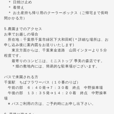
＊ 日焼け止め
＊ 着替え
＊ お土産持ち帰り用のクーラーボックス（ご帰宅まで長時
間かかる方）
5.農園までのアクセス
お車でお越しの場合
所在地：千葉県千葉市緑区下大和田町(＊詳細な場所は、お
申し込み後に案内図をお送りいたします)
東京方面からは、千葉東金道路 山田インターより５分
程度です。
最寄りのコンビニは、ミニストップ 季美の森店です。
＊畑の敷地内には、簡易的な駐車場がございます。
バスで来園される方
千葉駅 ちばフラワーバス（１０番のりば）
午前の部 ６：４０発→７：３０着 終点 中野操車場
午後の部 １３：３５発→１４：２０着 終点 中野操車
場
※ バスご利用の方は、ご予約時にお申し出下さい。